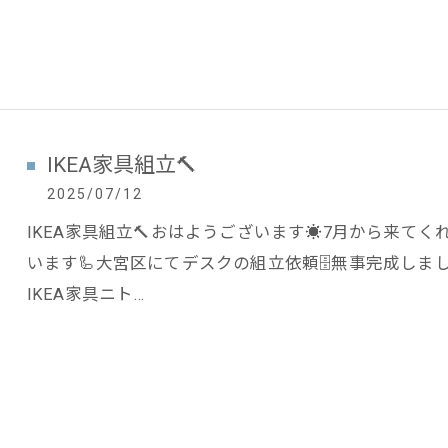
IKEA家具組立🔨
2025/07/12
IKEA家具組立🔨おはようございます☀7月から来て
います🦾大宮区にてデスクの組立依頼🗄️無事完成しました(
IKEA家具ニト…