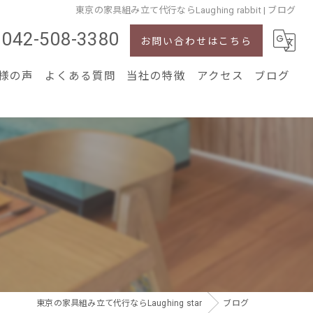
東京の家具組み立て代行ならLaughing rabbit | ブログ
042-508-3380
お問い合わせはこちら
様の声
よくある質問
当社の特徴
アクセス
ブログ
IKEA家具
ニトリ家具
通販家具
引っ越し
解体
東京の家具組み立て代行ならLaughing star
ブログ