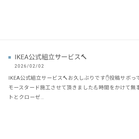
IKEA公式組立サービス🔨
2026/02/02
IKEA公式組立サービス🔨お久しぶりです✋️投稿サボ
モースタード施工させて頂きました💪時間をかけて無
トとクローゼ…