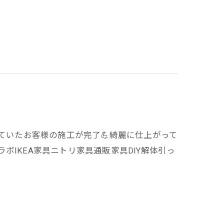
していたお客様の施工が完了💪綺麗に仕上がって
トラボIKEA家具ニトリ家具通販家具DIY解体引っ