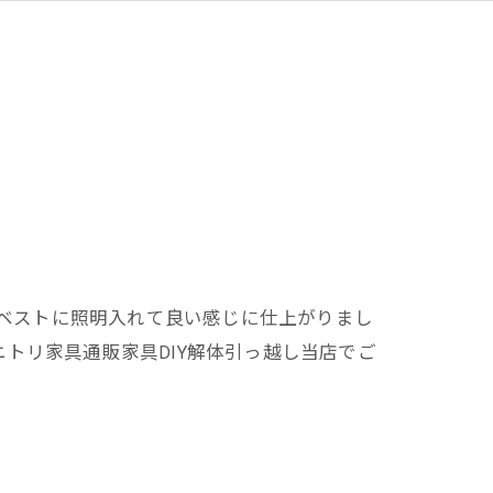
のベストに照明入れて良い感じに仕上がりまし
A家具ニトリ家具通販家具DIY解体引っ越し当店でご